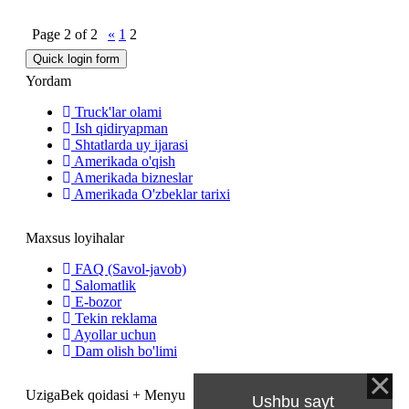
Page
2
of
2
«
1
2
Yordam
Truck'lar olami
Ish qidiryapman
Shtatlarda uy ijarasi
Amerikada o'qish
Amerikada bizneslar
Amerikada O'zbeklar tarixi
Maxsus loyihalar
FAQ (Savol-javob)
Salomatlik
E-bozor
Tekin reklama
Ayollar uchun
Dam olish bo'limi
UzigaBek qoidasi + Menyu
Ushbu sayt