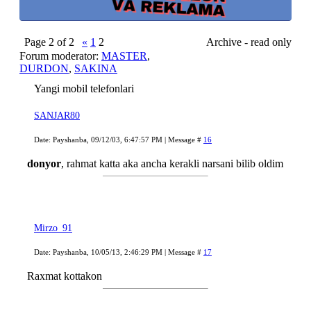
Page
2
of
2
«
1
2
Archive - read only
Forum moderator:
MASTER
,
DURDON
,
SAKINA
Yangi mobil telefonlari
SANJAR80
Date: Payshanba, 09/12/03, 6:47:57 PM | Message #
16
donyor
, rahmat katta aka ancha kerakli narsani bilib oldim
Mirzo_91
Date: Payshanba, 10/05/13, 2:46:29 PM | Message #
17
Raxmat kottakon