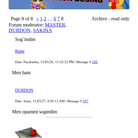
Page
8
of
8
«
1
2
…
6
7
8
Archive - read only
Forum moderator:
MASTER
,
DURDON
,
SAKINA
Sog`indim
Rider
Date: Payshanba, 11/05/26, 11:53:32 PM | Message #
106
Men ham
DURDON
Date: Juma, 11/05/27, 0:05:11 AM | Message #
107
Men opammi sogindim