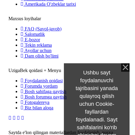
Amerikada O'zbeklar tarixi
Maxsus loyihalar
FAQ (Savol-javob)
Salomatlik
E-bozor
Tekin reklama
Ayollar uchun
Dam olish bo'limi
UzigaBek qoidasi + Menyu
Ushbu sayt
foydalanuvchi
Foydalanish qoidasi
Forumda yordam
tajribasini yanada
Bosh sahifaga qaytish
qulayroq qilish
Bosh forumga qaytish
Fotogalereya
uchun Cookie-
Biz bilan aloqa
fayllardan
foydalanadi. Sayt
sahifalarini ko'rib
Saytda e'lon qilingan materiallardan foydalanish, nusxa