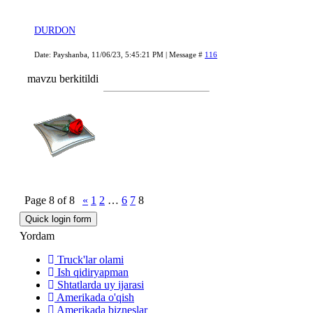
DURDON
Date: Payshanba, 11/06/23, 5:45:21 PM | Message #
116
mavzu berkitildi
Page
8
of
8
«
1
2
…
6
7
8
Yordam
Truck'lar olami
Ish qidiryapman
Shtatlarda uy ijarasi
Amerikada o'qish
Amerikada bizneslar