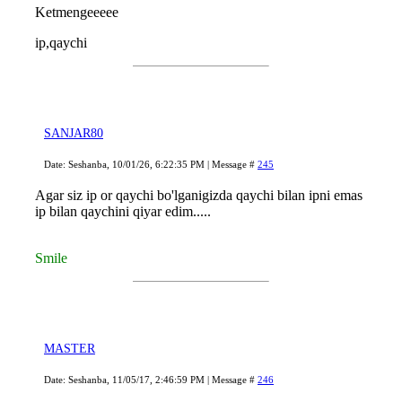
Ketmengeeeee
ip,qaychi
SANJAR80
Date: Seshanba, 10/01/26, 6:22:35 PM | Message #
245
Agar siz ip or qaychi bo'lganigizda qaychi bilan ipni emas
ip bilan qaychini qiyar edim.....
Smile
MASTER
Date: Seshanba, 11/05/17, 2:46:59 PM | Message #
246