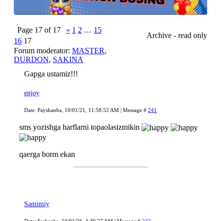
Page
17
of
17
«
1
2
…
15
Archive - read only
16
17
Forum moderator:
MASTER
,
DURDON
,
SAKINA
Gapga ustamiz!!!
enjoy
Date: Payshanba, 10/01/21, 11:58:52 AM | Message #
241
sms yozishga harflarni topaolasizmikin
qaerga borm ekan
Samimiy