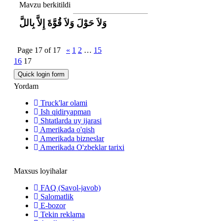
Mavzu berkitildi
وَلاَ حَوْلَ وَلاَ قُوَّةَ إِلاَّ بِاللَّ
Page
17
of
17
«
1
2
…
15
16
17
Yordam
Truck'lar olami
Ish qidiryapman
Shtatlarda uy ijarasi
Amerikada o'qish
Amerikada bizneslar
Amerikada O'zbeklar tarixi
Maxsus loyihalar
FAQ (Savol-javob)
Salomatlik
E-bozor
Tekin reklama