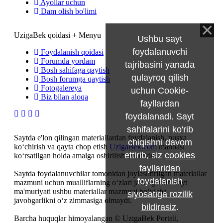
Ayollar uchun
Dam olish bo'limi
UzigaBek qoidasi + Menyu
Ushbu sayt
foydalanuvchi
Foydalanish qoidasi
Forumda yordam
tajribasini yanada
Bosh sahifaga qaytish
qulayroq qilish
Bosh forumga qaytish
Fotogalereya
uchun Cookie-
Biz bilan aloqa
fayllardan
foydalanadi. Sayt
sahifalarini ko'rib
Saytda e'lon qilingan materiallardan foydalanish, nusxa
chiqishni davom
ko‘chirish va qayta chop etish
UzigaBek.com
manbasi
ettirib, siz
cookies
ko‘rsatilgan holda amalga oshirilishi mumkin.
fayllaridan
Saytda foydalanuvchilar tomonidan joylashtirilgan materiallar
foydalanish
mazmuni uchun mualliflarning o‘zlari javobgardir. Sayt
ma'muriyati ushbu materiallar mazmuni bo‘yicha
siyosatiga rozilik
javobgarlikni o‘z zimmasiga olmaydi.
bildirasiz
.
Barcha huquqlar himoyalangan © UzigaBek Portali,