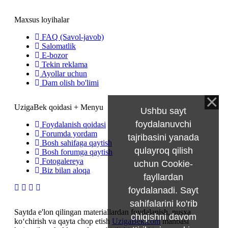
Maxsus loyihalar
FAQ (Savol-javob)
Salomatlik
E-bozor
Tekin reklama
Ayollar uchun
Dam olish bo'limi
UzigaBek qoidasi + Menyu
Ushbu sayt
foydalanuvchi
Foydalanish qoidasi
Forumda yordam
tajribasini yanada
Bosh sahifaga qaytish
qulayroq qilish
Bosh forumga qaytish
Fotogalereya
uchun Cookie-
Biz bilan aloqa
fayllardan
foydalanadi. Sayt
sahifalarini ko'rib
Saytda e'lon qilingan materiallardan foydalanish, nusxa
chiqishni davom
ko‘chirish va qayta chop etish
UzigaBek.com
manbasi