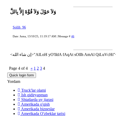
وَلاَ حَوْلَ وَلاَ قُوَّةَ إِلاَّ بِاللَّ
Solih_96
Date: Juma, 13/10/25, 11:19:17 AM | Message #
46
Page
4
of
4
«
1
2
3
4
Yordam
Truck'lar olami
Ish qidiryapman
Shtatlarda uy ijarasi
Amerikada o'qish
Amerikada bizneslar
Amerikada O'zbeklar tarixi