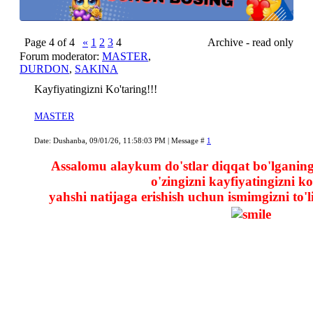
Page
4
of
4
«
1
2
3
4
Archive - read only
Forum moderator:
MASTER
,
DURDON
,
SAKINA
Kayfiyatingizni Ko'taring!!!
MASTER
Date: Dushanba, 09/01/26, 11:58:03 PM | Message #
1
Assalomu alaykum do'stlar diqqat bo'lganin
o'zingizni kayfiyatingizni ko
yahshi natijaga erishish uchun ismimgizni to'l