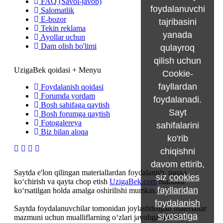
FAQ (Savol-javob)
foydalanuvchi
Salomatlik
E-bozor
tajribasini
Tekin reklama
yanada
Ayollar uchun
Dam olish bo'limi
qulayroq
qilish uchun
UzigaBek qoidasi + Menyu
Cookie-
fayllardan
Foydalanish qoidasi
Forumda yordam
foydalanadi.
Bosh sahifaga qaytish
Sayt
Bosh forumga qaytish
Fotogalereya
sahifalarini
Biz bilan aloqa
ko'rib
chiqishni
davom ettirib,
Saytda e'lon qilingan materiallardan foydalanish, nusxa
siz
cookies
ko‘chirish va qayta chop etish
UzigaBek.com
manbasi
fayllaridan
ko‘rsatilgan holda amalga oshirilishi mumkin.
foydalanish
Saytda foydalanuvchilar tomonidan joylashtirilgan materiallar
siyosatiga
mazmuni uchun mualliflarning o‘zlari javobgardir. Sayt