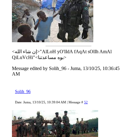
<إن شاء الله>"AlLoH yO'lIdA fAqAt sOlIh AmAl
QiLuVcHi"<بوه مساعدتنا>
Message edited by
Solih_96
-
Juma, 13/10/25, 10:36:45
AM
Solih_96
Date: Juma, 13/10/25, 10:39:04 AM | Message #
52