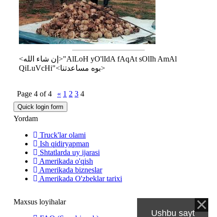
<إن شاء الله>"AlLoH yO'lIdA fAqAt sOlIh AmAl
QiLuVcHi"<بوه مساعدتنا>
Page
4
of
4
«
1
2
3
4
Yordam
Truck'lar olami
Ish qidiryapman
Shtatlarda uy ijarasi
Amerikada o'qish
Amerikada bizneslar
Amerikada O'zbeklar tarixi
Maxsus loyihalar
Ushbu sayt