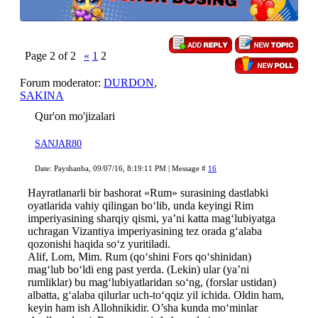
Page
2
of
2
«
1
2
Forum moderator:
DURDON
,
SAKINA
Qur'on mo'jizalari
SANJAR80
Date: Payshanba, 09/07/16, 8:19:11 PM | Message #
16
Hayratlanarli bir bashorat «Rum» surasining dastlabki
oyatlarida vahiy qilingan bo‘lib, unda keyingi Rim
imperiyasining sharqiy qismi, ya’ni katta mag‘lubiyatga
uchragan Vizantiya imperiyasining tez orada g‘alaba
qozonishi haqida so‘z yuritiladi.
Alif, Lom, Mim. Rum (qo‘shini Fors qo‘shinidan)
mag‘lub bo‘ldi eng past yerda. (Lekin) ular (ya’ni
rumliklar) bu mag‘lubiyatlaridan so‘ng, (forslar ustidan)
albatta, g‘alaba qilurlar uch-to‘qqiz yil ichida. Oldin ham,
keyin ham ish Allohnikidir. O’sha kunda mo‘minlar