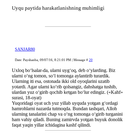
Uyqu paytida harakatlanishning muhimligi
SANJAR80
Date: Payshanba, 09/07/16, 8:21:01 PM | Message #
20
Uxloq bo‘lsalar-da, ularni uyg‘oq, deb o‘ylarding. Biz
ularni o‘ng tomon, so‘l tomonga aylantirib turardik.
Ularning iti esa, ostonada ikki old oyoqlarini uzatib
yotardi. Agar ularni ko‘rib qolsangiz, dahshatga tushib,
ulardan yuz o‘girib qochib ketgan bo‘lur edingiz. («Kahf»
surasi, 18-oyat)
Yuqoridagi oyat uch yuz yillab uyquda yotgan g‘ordagi
hamrohlarni nazarda tutmoqda. Bundan tashqari, Alloh
ularning tanalarini chap va o‘ng tomonga o‘girib turganini
ham vahiy qiladi. Buning zamirvda yotgan buyuk donolik
faqat yaqin yillar ichidagina kashf qilindi.