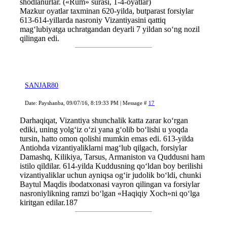
shodlanurlar. («Rum» surasi, 1-4-oyatlar)
Mazkur oyatlar taxminan 620-yilda, butparast forsiylar
613-614-yillarda nasroniy Vizantiyasini qattiq
mag‘lubiyatga uchratgandan deyarli 7 yildan so‘ng nozil
qilingan edi.
SANJAR80
Date: Payshanba, 09/07/16, 8:19:33 PM | Message #
17
Darhaqiqat, Vizantiya shunchalik katta zarar ko‘rgan
ediki, uning yolg‘iz o‘zi yana g‘olib bo‘lishi u yoqda
tursin, hatto omon qolishi mumkin emas edi. 613-yilda
Antiohda vizantiyaliklarni mag‘lub qilgach, forsiylar
Damashq, Kilikiya, Tarsus, Armaniston va Quddusni ham
istilo qildilar. 614-yilda Kuddusning qo‘ldan boy berilishi
vizantiyaliklar uchun ayniqsa og‘ir judolik bo‘ldi, chunki
Baytul Maqdis ibodatxonasi vayron qilingan va forsiylar
nasroniylikning ramzi bo‘lgan «Haqiqiy Xoch»ni qo‘lga
kiritgan edilar.187