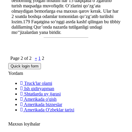
bemorning yotgan holatini har 15 daqiqada o‘zgartirib
turish maqsadga muvofiqdir. O’zlarini qo‘zg‘ata
olmaydigan bemorlarga esa maxsus qarov kerak. Ular har
2 soatda boshqa odamlar tomonidan qo‘zg‘atib turilishi
lozim.179 Faqatgina so‘nggi asrda kashf qilingan bu tibbiy
dalillarning Qur’onda nazarda tutilganligi undagi
mo‘‘jizalardan yana biridir.
Page
2
of
2
«
1
2
Yordam
Truck'lar olami
Ish qidiryapman
Shtatlarda uy ijarasi
Amerikada o'qish
Amerikada bizneslar
Amerikada O'zbeklar tarixi
Maxsus loyihalar