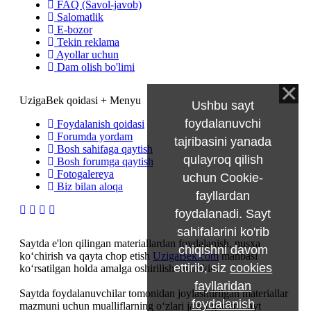
FAQ (Savol-javob)
Salomatlik
E-bozor
Tekin reklama
Ayollar uchun
Dam olish bo'limi
UzigaBek qoidasi + Menyu
Ushbu sayt
foydalanuvchi
Foydalanish qoidasi
Forumda yordam
tajribasini yanada
Bosh sahifaga qaytish
qulayroq qilish
Bosh forumga qaytish
Fotogalereya
uchun Cookie-
Biz bilan aloqa
fayllardan
foydalanadi. Sayt
sahifalarini ko'rib
Saytda e'lon qilingan materiallardan foydalanish, nusxa
chiqishni davom
ko‘chirish va qayta chop etish
UzigaBek.com
manbasi
ettirib, siz
cookies
ko‘rsatilgan holda amalga oshirilishi mumkin.
fayllaridan
Saytda foydalanuvchilar tomonidan joylashtirilgan materiallar
foydalanish
mazmuni uchun mualliflarning o‘zlari javobgardir. Sayt