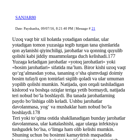
SANJAR80
Date: Payshanba, 09/07/16, 8:21:40 PM | Message #
21
Uzoq vaqt bir xil holatda yotadigan odamlar, ular
yotadigan tomon yuzasiga tegib turgan tana qismlarida
qon aylanishi qiyinchiligi, jarohatlar va qonning quyulib
qolishi kabi jiddiy muammolarga duch kelishadi.177
Yuzaga keladigan jarohatlar «yotoq jarohatlari» yoki
«bosim jarohatlari» sifatida ma’lum. Biror kishi uzoq vaqt
qo‘zg‘almasdan yotsa, tananing o‘sha qismvdagi doimiy
bosim tufayli qon tomirlari siqilib qoladi va ular umuman
yopilib qolishi mumkin. Natijada, qon orqali tashiladigan
kislorod va boshqa oziqlar teriga yetib bormaydi, natijada
teri nobud bo‘la boshlaydi. Bu tanada jarohatlarning
paydo bo‘lishiga olib keladi. Ushbu jarohatlar
davolanmasa, yog‘ va mushaklar ham nobud bo‘la
boshlaydi.178
Teri yoki to‘qima ostida shakllanadigan bunday jarohatlar
davolanmasa, ular kattalashishi, agar ularga infektsiya
tushgudek bo‘lsa, o‘limga ham olib kelishi mumkin.
Shuning uchun bu bosimni kamaytirish maqsadida