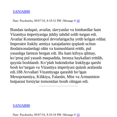
SANJAR80
Date: Payshanba, 09/07/16, 8:19:52 PM | Message #
18
Bundan tashqari, avarlar, slavyanlar va lombardlar ham
Vizantiya imperiyasiga jiddiy tahdid solib turgan edi.
Avarlar Konstantinopol devorlarigacha yetib kelgan edilar.
Imperator Irakliy armiya xarajatlarini qoplash uchun
ibodatxonalardagi oltin va kumushlarni eritib, pul
yasashga farmon bergan edi. Bu ham kifoya qilmay,
ko‘proq pul yasash maqsadida, bronza haykallari eritilib,
quyula boshlandi. Ko‘plab hukmdorlar Irakliyga qarshi
bosh ko‘targan va Vizantiya imperiyasi qulash arafasida
edi.188 Avvallari Vizantiyaga qarashli bo‘lgan
Mesopotamiya, Kilikiya, Falastin, Misr va Armaniston
butparast forsiylar tomonidan bosib olingan edi.
SANJAR80
Date: Payshanba, 09/07/16, 8:20:34 PM | Message #
19