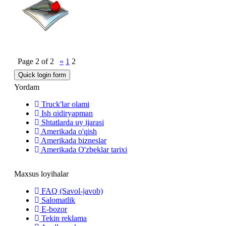
Page
2
of
2
«
1
2
Yordam
Truck'lar olami
Ish qidiryapman
Shtatlarda uy ijarasi
Amerikada o'qish
Amerikada bizneslar
Amerikada O'zbeklar tarixi
Maxsus loyihalar
FAQ (Savol-javob)
Salomatlik
E-bozor
Tekin reklama