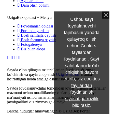
Ayollar uchun
Dam olish bo'limi
UzigaBek qoidasi + Menyu
Ushbu sayt
foydalanuvchi
Foydalanish qoidasi
Forumda yordam
tajribasini yanada
Bosh sahifaga qaytish
qulayroq qilish
Bosh forumga qaytish
Fotogalereya
uchun Cookie-
Biz bilan aloqa
fayllardan
foydalanadi. Sayt
sahifalarini ko'rib
Saytda e'lon qilingan materiallardan foydalanish, nusxa
chiqishni davom
ko‘chirish va qayta chop etish
UzigaBek.com
manbasi
ettirib, siz
cookies
ko‘rsatilgan holda amalga oshirilishi mumkin.
fayllaridan
Saytda foydalanuvchilar tomonidan joylashtirilgan materiallar
foydalanish
mazmuni uchun mualliflarning o‘zlari javobgardir. Sayt
ma'muriyati ushbu materiallar mazmuni bo‘yicha
siyosatiga rozilik
javobgarlikni o‘z zimmasiga olmaydi.
bildirasiz
.
Barcha huquqlar himoyalangan © UzigaBek Portali,