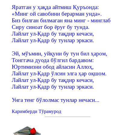
Яратган у ҳақда айтмиш Қуръонда:
«Минг ой савобини берарман унда».
Биз билган билмаган яна минг - минглаб
Сиру синоат бор ёруғ бу тунда.
Лайлат ул-Қадр бу тақдир кечаси,
Лайлат ул-Қадр бу тунлар эркаси.
Эй, мўъмин, уйқуни бу тун бил ҳаром,
Тонггача дуода бўлгил бардавом:
Юртимизни обод айласин Аллоҳ,
Лайлат ул-Қадр ўлсин элга ҳар оқшом.
Лайлат ул-Қадр бу тақдир кечаси,
Лайлат ул-Қадр бу тунлар эркаси.
Унга тенг бўлолмас тунлар нечаси...
Каримберди Тўрамурод