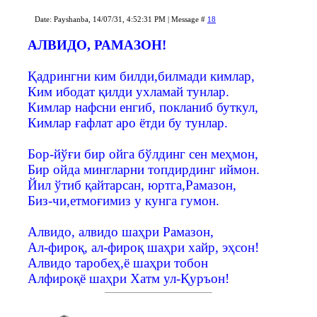
Date: Payshanba, 14/07/31, 4:52:31 PM | Message #
18
АЛВИДО, РАМАЗОН!
Қадрингни ким билди,билмади кимлар,
Ким ибодат қилди ухламай тунлар.
Кимлар нафсни енгиб, покланиб буткул,
Кимлар ғафлат аро ётди бу тунлар.
Бор-йўғи бир ойга бўлдинг сен меҳмон,
Бир ойда мингларни топдирдинг иймон.
Йил ўтиб қайтарсан, юртга,Рамазон,
Биз-чи,етмоғимиз у кунга гумон.
Алвидо, алвидо шаҳри Рамазон,
Ал-фироқ, ал-фироқ шаҳри хайр, эҳсон!
Алвидо таробеҳ,ё шаҳри тобон
Алфироқё шаҳри Хатм ул-Қуръон!