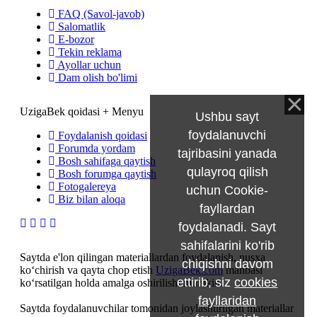
FAQ (Savol-javob)
Salomatlik
E-bozor
Tekin reklama
Ayollar uchun
Dam olish bo'limi
UzigaBek qoidasi + Menyu
Ushbu sayt
foydalanuvchi
Foydalanish qoidasi
Forumda yordam
tajribasini yanada
Bosh sahifaga qaytish
qulayroq qilish
Bosh forumga qaytish
Fotogalereya
uchun Cookie-
Biz bilan aloqa
fayllardan
foydalanadi. Sayt
sahifalarini ko'rib
Saytda e'lon qilingan materiallardan foydalanish, nusxa
chiqishni davom
ko‘chirish va qayta chop etish
UzigaBek.com
manbasi
ettirib, siz
cookies
ko‘rsatilgan holda amalga oshirilishi mumkin.
fayllaridan
Saytda foydalanuvchilar tomonidan joylashtirilgan materiallar