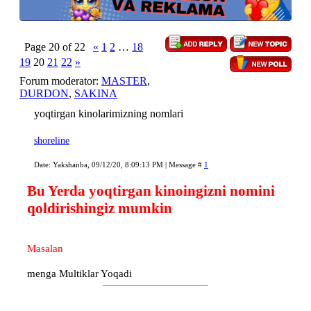
Page
20
of
22
«
1
2
…
18
19
20
21
22
»
Forum moderator:
MASTER
,
DURDON
,
SAKINA
yoqtirgan kinolarimizning nomlari
shoreline
Date: Yakshanba, 09/12/20, 8:09:13 PM | Message #
1
Bu Yerda yoqtirgan kinoingizni nomini
qoldirishingiz mumkin
Masalan
menga Multiklar Yoqadi