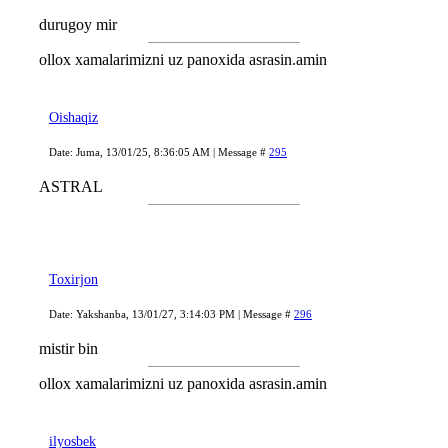
durugoy mir
ollox xamalarimizni uz panoxida asrasin.amin
Oishaqiz
Date: Juma, 13/01/25, 8:36:05 AM | Message #
295
ASTRAL
Toxirjon
Date: Yakshanba, 13/01/27, 3:14:03 PM | Message #
296
mistir bin
ollox xamalarimizni uz panoxida asrasin.amin
ilyosbek