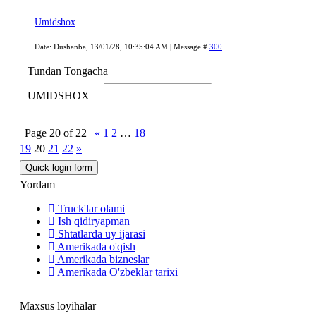
Umidshox
Date: Dushanba, 13/01/28, 10:35:04 AM | Message #
300
Tundan Tongacha
UMIDSHOX
Page
20
of
22
«
1
2
…
18
19
20
21
22
»
Yordam
Truck'lar olami
Ish qidiryapman
Shtatlarda uy ijarasi
Amerikada o'qish
Amerikada bizneslar
Amerikada O'zbeklar tarixi
Maxsus loyihalar