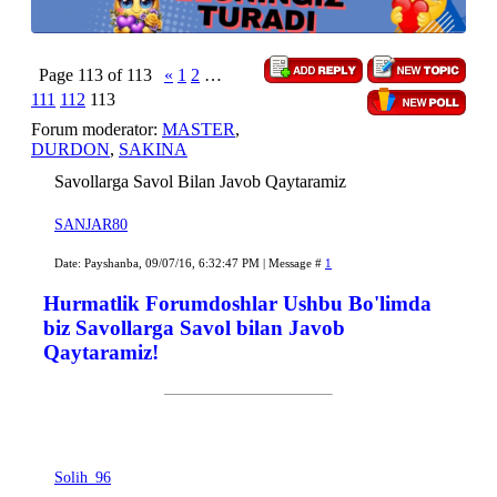
Page
113
of
113
«
1
2
…
111
112
113
Forum moderator:
MASTER
,
DURDON
,
SAKINA
Savollarga Savol Bilan Javob Qaytaramiz
SANJAR80
Date: Payshanba, 09/07/16, 6:32:47 PM | Message #
1
Hurmatlik Forumdoshlar Ushbu Bo'limda
biz Savollarga Savol bilan Javob
Qaytaramiz!
Solih_96