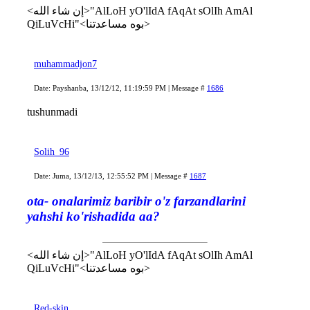
<إن شاء الله>"AlLoH yO'lIdA fAqAt sOlIh AmAl
QiLuVcHi"<بوه مساعدتنا>
muhammadjon7
Date: Payshanba, 13/12/12, 11:19:59 PM | Message #
1686
tushunmadi
Solih_96
Date: Juma, 13/12/13, 12:55:52 PM | Message #
1687
ota- onalarimiz baribir o'z farzandlarini
yahshi ko'rishadida aa?
<إن شاء الله>"AlLoH yO'lIdA fAqAt sOlIh AmAl
QiLuVcHi"<بوه مساعدتنا>
Red-skin