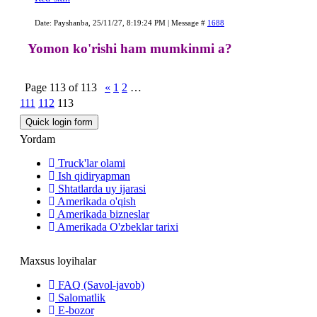
Date: Payshanba, 25/11/27, 8:19:24 PM | Message #
1688
Yomon ko'rishi ham mumkinmi a?
Page
113
of
113
«
1
2
…
111
112
113
Yordam
Truck'lar olami
Ish qidiryapman
Shtatlarda uy ijarasi
Amerikada o'qish
Amerikada bizneslar
Amerikada O'zbeklar tarixi
Maxsus loyihalar
FAQ (Savol-javob)
Salomatlik
E-bozor