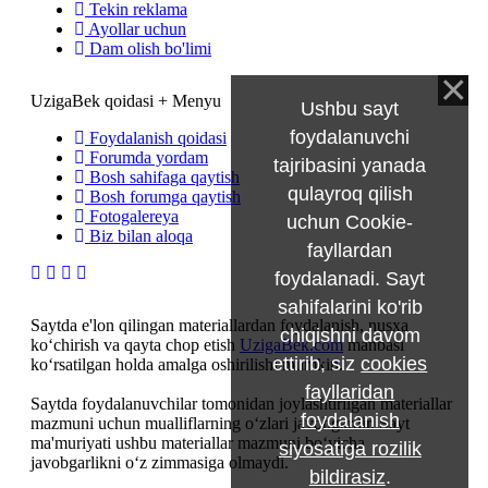
Tekin reklama
Ayollar uchun
Dam olish bo'limi
UzigaBek qoidasi + Menyu
Ushbu sayt
foydalanuvchi
Foydalanish qoidasi
Forumda yordam
tajribasini yanada
Bosh sahifaga qaytish
qulayroq qilish
Bosh forumga qaytish
Fotogalereya
uchun Cookie-
Biz bilan aloqa
fayllardan
foydalanadi. Sayt
sahifalarini ko'rib
Saytda e'lon qilingan materiallardan foydalanish, nusxa
chiqishni davom
ko‘chirish va qayta chop etish
UzigaBek.com
manbasi
ettirib, siz
cookies
ko‘rsatilgan holda amalga oshirilishi mumkin.
fayllaridan
Saytda foydalanuvchilar tomonidan joylashtirilgan materiallar
foydalanish
mazmuni uchun mualliflarning o‘zlari javobgardir. Sayt
ma'muriyati ushbu materiallar mazmuni bo‘yicha
siyosatiga rozilik
javobgarlikni o‘z zimmasiga olmaydi.
bildirasiz
.