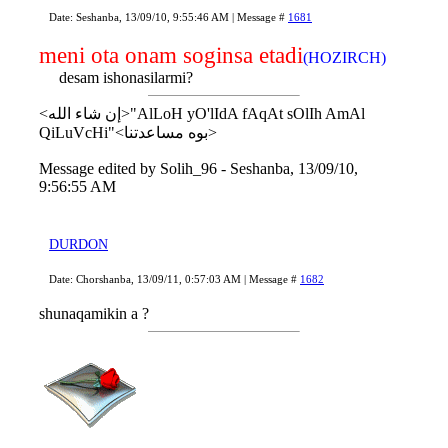
Date: Seshanba, 13/09/10, 9:55:46 AM | Message #
1681
meni ota onam soginsa etadi
(HOZIRCH)
desam ishonasilarmi?
<إن شاء الله>"AlLoH yO'lIdA fAqAt sOlIh AmAl
QiLuVcHi"<بوه مساعدتنا>
Message edited by
Solih_96
-
Seshanba, 13/09/10,
9:56:55 AM
DURDON
Date: Chorshanba, 13/09/11, 0:57:03 AM | Message #
1682
shunaqamikin a ?