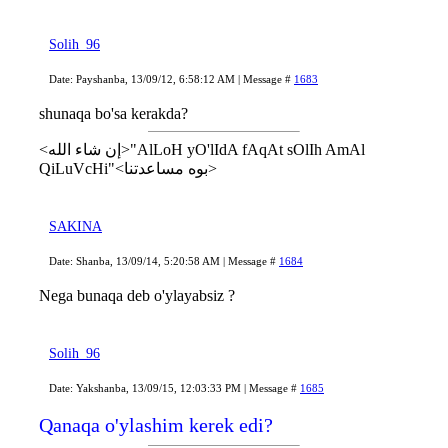
Solih_96
Date: Payshanba, 13/09/12, 6:58:12 AM | Message #
1683
shunaqa bo'sa kerakda?
<إن شاء الله>"AlLoH yO'lIdA fAqAt sOlIh AmAl
QiLuVcHi"<بوه مساعدتنا>
SAKINA
Date: Shanba, 13/09/14, 5:20:58 AM | Message #
1684
Nega bunaqa deb o'ylayabsiz ?
Solih_96
Date: Yakshanba, 13/09/15, 12:03:33 PM | Message #
1685
Qanaqa o'ylashim kerek edi?