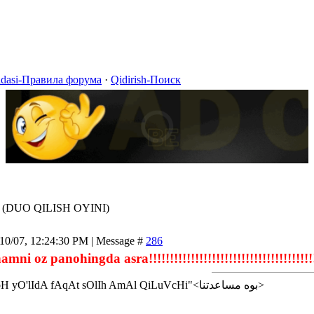
idasi-Правила форума
·
Qidirish-Поиск
(DUO QILISH OYINI)
/10/07, 12:24:30 PM | Message #
286
oz panohingda asra!!!!!!!!!!!!!!!!!!!!!!!!!!!!!!!!!!!!!!!!!!!!!!
<إن شاء الله>"AlLoH yO'lIdA fAqAt sOlIh AmAl QiLuVcHi"<بوه مساعدتنا>