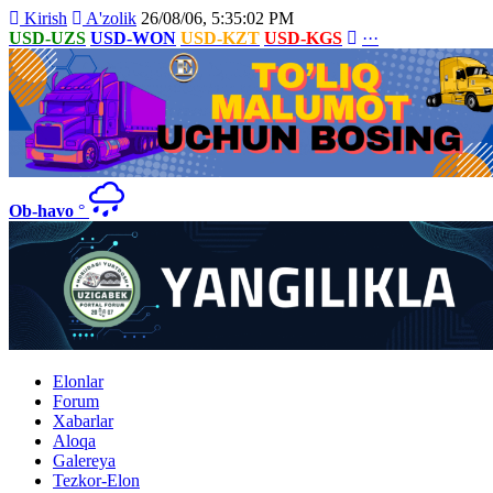
Kirish
A'zolik
26/08/06, 5:35:02 PM
USD-UZS
USD-WON
USD-KZT
USD-KGS
···
Ob-havo
°
Elonlar
Forum
Xabarlar
Aloqa
Galereya
Tezkor-Elon