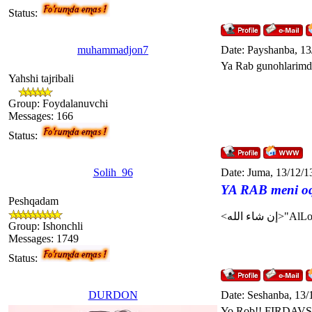
Status:
muhammadjon7
Date: Payshanba, 13
Ya Rab gunohlarimd
Yahshi tajribali
Group: Foydalanuvchi
Messages:
166
Status:
Solih_96
Date: Juma, 13/12/1
YA RAB meni oq
Peshqadam
Group: Ishonchli
Messages:
1749
Status:
DURDON
Date: Seshanba, 13/
Yo Rob!! FIRDAVS j