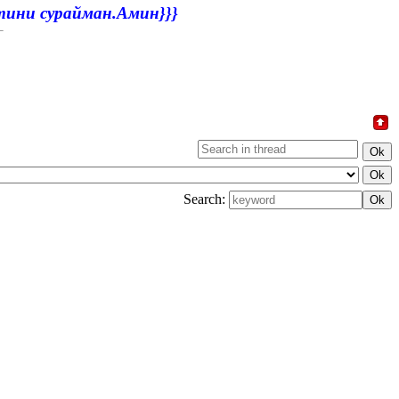
атини сурайман.Амин}}}
Search: