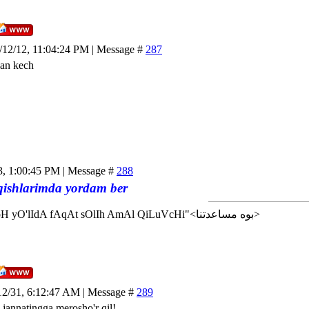
/12/12, 11:04:24 PM | Message #
287
an kech
3, 1:00:45 PM | Message #
288
ishlarimda yordam ber
<إن شاء الله>"AlLoH yO'lIdA fAqAt sOlIh AmAl QiLuVcHi"<بوه مساعدتنا>
12/31, 6:12:47 AM | Message #
289
annatingga merosho'r qil!