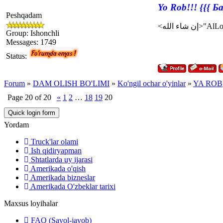
Yo Rob!!! {{{ 
Peshqadam
Group: Ishonchli
Messages:
1749
Status:
Forum
»
DAM OLISH BO'LIMI
»
Ko'ngil ochar o'yinlar
»
YA ROB
Page
20
of
20
«
1
2
…
18
19
20
Yordam
Truck'lar olami
Ish qidiryapman
Shtatlarda uy ijarasi
Amerikada o'qish
Amerikada bizneslar
Amerikada O'zbeklar tarixi
Maxsus loyihalar
FAQ (Savol-javob)