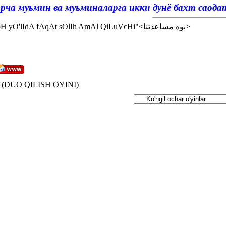
Барча муьмин ва муьминаларга икки дунё бахт саод
<إن شاء الله>"AlLoH yO'lIdA fAqAt sOlIh AmAl QiLuVcHi"<بوه مساعدتنا>
(DUO QILISH OYINI)