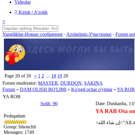
Videolar
Kirish / A'zolik
Yangiliklar-Новые сообщения
·
Azolarimiz-Участники
·
Forum qo
Page
20
of
20
«
1
2
…
18
19
20
Forum moderator:
MASTER
,
DURDON
,
SAKINA
Forum
»
DAM OLISH BO'LIMI
»
Ko'ngil ochar o'yinlar
»
YA ROB
YA ROB
Solih_96
Date: Dushanba, 13
YA RAB Ota onamni 
Peshqadam
Group: Ishonchli
Messages:
1749