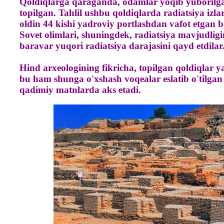
Qoldiqlarga qaraganda, odamlar yoqib yuborilgan
topilgan. Tahlil ushbu qoldiqlarda radiatsiya izlar
oldin 44 kishi yadroviy portlashdan vafot etgan b
Sovet olimlari, shuningdek, radiatsiya mavjudligi
baravar yuqori radiatsiya darajasini qayd etdilar
Hind arxeologining fikricha, topilgan qoldiqlar y
bu ham shunga o'xshash voqealar eslatib o'tilga
qadimiy matnlarda aks etadi.