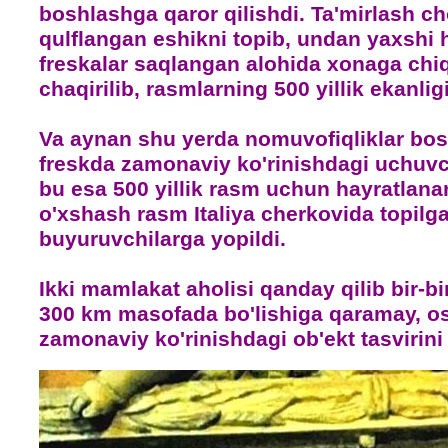
boshlashga qaror qilishdi. Ta'mirlash c
qulflangan eshikni topib, undan yaxshi 
freskalar saqlangan alohida xonaga chiq
chaqirilib, rasmlarning 500 yillik ekanligi
Va aynan shu yerda nomuvofiqliklar bos
freskda zamonaviy ko'rinishdagi uchuvch
bu esa 500 yillik rasm uchun hayratlanar
o'xshash rasm Italiya cherkovida topilga
buyuruvchilarga yopildi.
Ikki mamlakat aholisi qanday qilib bir-b
300 km masofada bo'lishiga qaramay, 
zamonaviy ko'rinishdagi ob'ekt tasvirini 