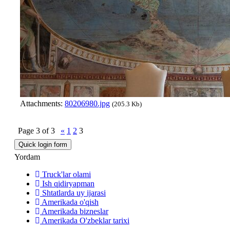
Attachments:
80206980.jpg
(205.3 Kb)
Page
3
of
3
«
1
2
3
Yordam
Truck'lar olami
Ish qidiryapman
Shtatlarda uy ijarasi
Amerikada o'qish
Amerikada bizneslar
Amerikada O'zbeklar tarixi