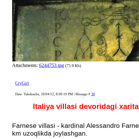
Attachments:
6244753.jpg
(75.9 Kb)
CryGirl
Date: Yakshanba, 26/04/12, 8:00:19 PM | Message #
38
Italiya villasi devoridagi xarit
Farnese villasi - kardinal Alessandro Far
km uzoqlikda joylashgan.