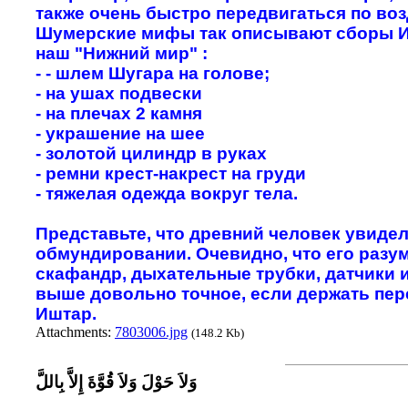
также очень быстро передвигаться по воз
Шумерские мифы так описывают сборы Иш
наш "Нижний мир" :
- - шлем Шугара на голове;
- на ушах подвески
- на плечах 2 камня
- украшение на шее
- золотой цилиндр в руках
- ремни крест-накрест на груди
- тяжелая одежда вокруг тела.
Представьте, что древний человек увиде
обмундировании. Очевидно, что его разу
скафандр, дыхательные трубки, датчики 
выше довольно точное, если держать пер
Иштар.
Attachments:
7803006.jpg
(148.2 Kb)
وَلاَ حَوْلَ وَلاَ قُوَّةَ إِلاَّ بِاللَّ