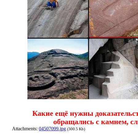
Какие ещё нужны доказательст
обращались с камнем, сл
Attachments:
04507099.jpg
(300.5 Kb)