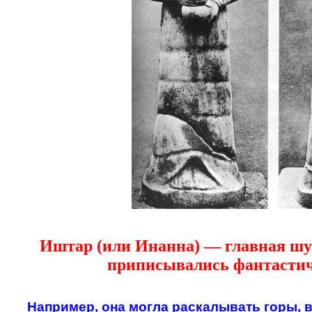
Иштар (или Инанна) — главная шу
приписывались фантастич
Например, она могла раскалывать горы, в