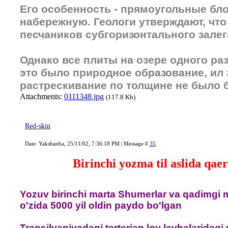
Его особенность - прямоугольные бл
набережную. Геологи утверждают, что
песчаников субгоризонтального залег
Однако все плиты на озере одного ра
это было природное образование, ил
растрескивание по толщине не было
Attachments:
0111348.jpg
(117.8 Kb)
Red-skin
Date: Yakshanba, 25/11/02, 7:36:18 PM | Message #
35
Birinchi yozma til aslida qae
Yozuv birinchi marta Shumerlar va qadimgi mi
o'zida 5000 yil oldin paydo bo'lgan
Transilvaniyadagi terterian loy lavhalaridagi