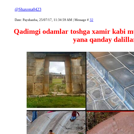
@Shaxona0423
Date: Payshanba, 25/07/17, 11:34:59 AM | Message #
32
Qadimgi odamlar toshga xamir kabi mu
yana qanday dalill