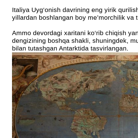
Italiya Uyg‘onish davrining eng yirik qurilish
yillardan boshlangan boy me’morchilik va t
Ammo devordagi xaritani ko‘rib chiqish ya
dengizining boshqa shakli, shuningdek, m
bilan tutashgan Antarktida tasvirlangan.