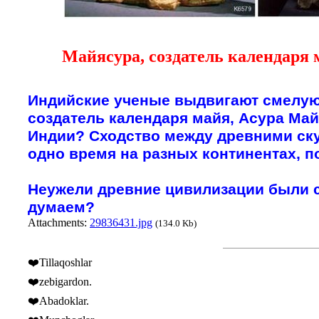
Майясура, создатель календаря 
Индийские ученые выдвигают смелую
создатель календаря майя, Асура Май
Индии? Сходство между древними ск
одно время на разных континентах, п
Неужели древние цивилизации были с
думаем?
Attachments:
29836431.jpg
(134.0 Kb)
❤️Tillaqoshlar
❤️zebigardon.
❤️Abadoklar.