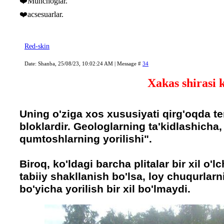
❤️Munchoglar.
❤️acsesuarlar.
Red-skin
Date: Shanba, 25/08/23, 10:02:24 AM | Message #
34
Xakas shirasi k
Uning o'ziga xos xususiyati qirg'oqda te
bloklardir. Geologlarning ta'kidlashicha
qumtoshlarning yorilishi".
Biroq, ko'ldagi barcha plitalar bir xil o'
tabiiy shakllanish bo'lsa, loy chuqurlarni 
bo'yicha yorilish bir xil bo'lmaydi.