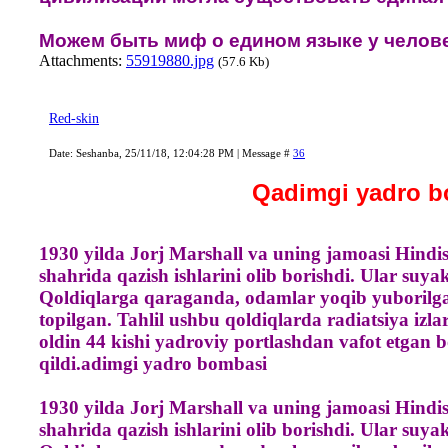
Можем быть миф о едином языке у челов
Attachments:
55919880.jpg
(57.6 Kb)
Red-skin
Date: Seshanba, 25/11/18, 12:04:28 PM | Message #
36
Qadimgi yadro b
1930 yilda Jorj Marshall va uning jamoasi Hind
shahrida qazish ishlarini olib borishdi. Ular suya
Qoldiqlarga qaraganda, odamlar yoqib yuborilgan
topilgan. Tahlil ushbu qoldiqlarda radiatsiya izlar
oldin 44 kishi yadroviy portlashdan vafot etgan 
qildi.adimgi yadro bombasi
1930 yilda Jorj Marshall va uning jamoasi Hind
shahrida qazish ishlarini olib borishdi. Ular suya