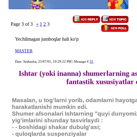
Page
3
of
3
«
1
2
3
Yechilmagan jumboqlar hali ko'p
MASTER
Date: Seshanba, 25/07/01, 10:29:22 PM | Message #
31
️ ️ Ishtar (yoki inanna) shumerlarning 
fantastik xususiyatlar
Masalan, u tog'larni yorib, odamlarni hayotg
harakatlanishi mumkin edi.
Shumer afsonalari Ishtarning "quyi dunyomi
yig'imlarini shunday tasvirlaydi :
- - boshidagi shakar dubulg'asi;
- quloqlarda suspenziyalar