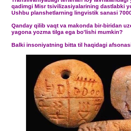
qadimgi Misr tsivilizasiyalarining dastlabki yoz
Ushbu planshetlarning lingvistik sanasi 700
Qanday qilib vaqt va makonda bir-biridan uzo
yagona yozma tilga ega bo'lishi mumkin?
Balki insoniyatning bitta til haqidagi afso