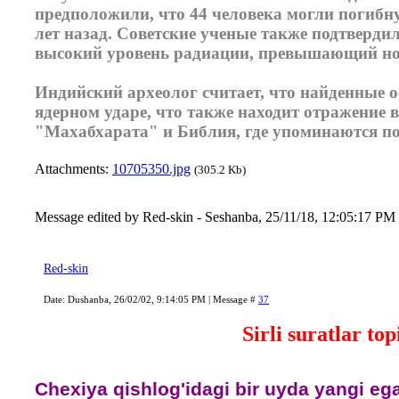
предположили, что 44 человека могли погибну
лет назад. Советские ученые также подтверди
высокий уровень радиации, превышающий нор
Индийский археолог считает, что найденные о
ядерном ударе, что также находит отражение в
"Махабхарата" и Библия, где упоминаются п
Attachments:
10705350.jpg
(305.2 Kb)
Message edited by
Red-skin
-
Seshanba, 25/11/18, 12:05:17 PM
Red-skin
Date: Dushanba, 26/02/02, 9:14:05 PM | Message #
37
Sirli suratlar top
Chexiya qishlog'idagi bir uyda yangi egal