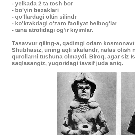
- yelkada 2 ta tosh bor
- bo'yin bezaklari
- qo'llardagi oltin silindr
- ko'krakdagi o'zaro faoliyat belbog'lar
- tana atrofidagi og'ir kiyimlar.
Tasavvur qiling-a, qadimgi odam kosmonavtni
Shubhasiz, uning aqli skafandr, nafas olish 
qurollarni tushuna olmaydi. Biroq, agar siz Is
saqlasangiz, yuqoridagi tavsif juda aniq.