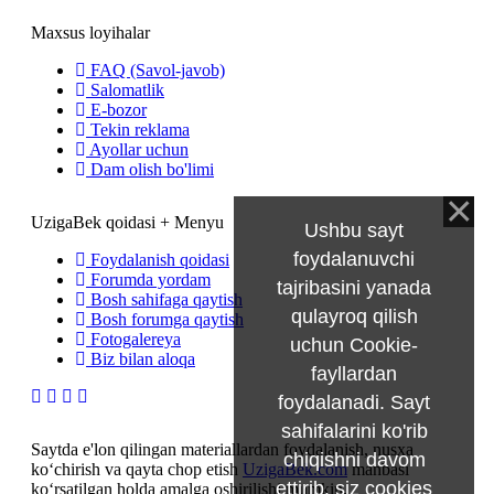
Maxsus loyihalar
FAQ (Savol-javob)
Salomatlik
E-bozor
Tekin reklama
Ayollar uchun
Dam olish bo'limi
UzigaBek qoidasi + Menyu
Ushbu sayt
foydalanuvchi
Foydalanish qoidasi
Forumda yordam
tajribasini yanada
Bosh sahifaga qaytish
qulayroq qilish
Bosh forumga qaytish
Fotogalereya
uchun Cookie-
Biz bilan aloqa
fayllardan
foydalanadi. Sayt
sahifalarini ko'rib
Saytda e'lon qilingan materiallardan foydalanish, nusxa
chiqishni davom
ko‘chirish va qayta chop etish
UzigaBek.com
manbasi
ettirib, siz
cookies
ko‘rsatilgan holda amalga oshirilishi mumkin.