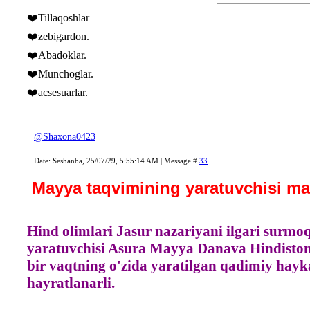
❤️Tillaqoshlar
❤️zebigardon.
❤️Abadoklar.
❤️Munchoglar.
❤️acsesuarlar.
@Shaxona0423
Date: Seshanba, 25/07/29, 5:55:14 AM | Message #
33
Mayya taqvimining yaratuvchisi ma
Hind olimlari Jasur nazariyani ilgari surm
yaratuvchisi Asura Mayya Danava Hindiston
bir vaqtning o'zida yaratilgan qadimiy hayka
hayratlanarli.